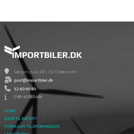
Gøngehusvej 281, 2970 Hørsholm
post@importbiler.dk
52 60 90 90
CVR: 45365484
HOME
BILER TIL IMPORT
FORMULAR TIL DRØMMEBILEN
LADELØSNING