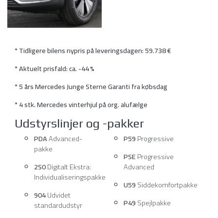
* Tidligere bilens nypris på leveringsdagen: 59.738 €
* Aktuelt prisfald: ca. -44 %
* 5 års Mercedes Junge Sterne Garanti fra købsdag
* 4 stk. Mercedes vinterhjul på org. alufælge
Udstyrslinjer og -pakker
PDA
Advanced-
P59
Progressive
pakke
PSE
Progressive
2S0
Digitalt Ekstra:
Advanced
Individualiseringspakke
U59
Siddekomfortpakke
904
Udvidet
P49
Spejlpakke
standardudstyr