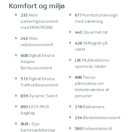
Komfort og miljø
235
Aktiv
677
Komfortundervogn
parkeringsassistent
med sænkning
med PARKTRONIC
443
Opvarmet rat
243
Aktiv
428
Skiftegreb på
vejbaneassistent
rattet
608
Digitalt Ekstra:
L3E
Multifunktions-
Adaptiv
sportsrat i læder
fjernlysassistent
88B
Passiv
513
Digitalt Ekstra:
påmindelse om
Trafikskilteassistent
tilstedeværelse af
B59
Dynamic Select
personer
890
EASY-PACK
218
Bakkamera
bagklap
234
Blindvinkelassistent
8U8
i-Size
5B0
Forberedelse til
barnesædebeslag