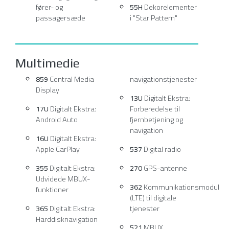
fører- og
55H
Dekorelementer
passagersæde
i "Star Pattern"
Multimedie
859
Central Media
navigationstjenester
Display
13U
Digitalt Ekstra:
17U
Digitalt Ekstra:
Forberedelse til
Android Auto
fjernbetjening og
navigation
16U
Digitalt Ekstra:
Apple CarPlay
537
Digital radio
355
Digitalt Ekstra:
270
GPS-antenne
Udvidede MBUX-
362
Kommunikationsmodul
funktioner
(LTE) til digitale
365
Digitalt Ekstra:
tjenester
Harddisknavigation
521
MBUX