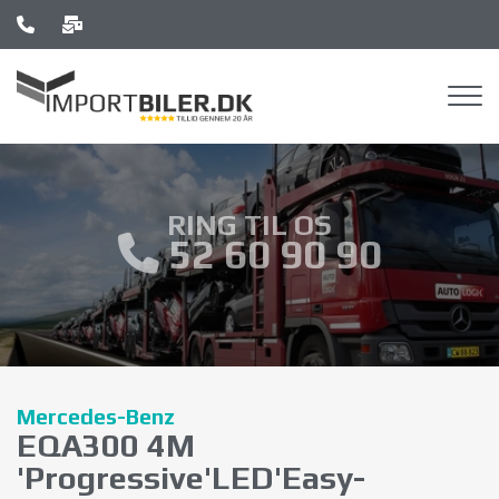
Skip
to
main
content
RING TIL OS
52 60 90 90
Mercedes-Benz
EQA300 4M
'Progressive'LED'Easy-