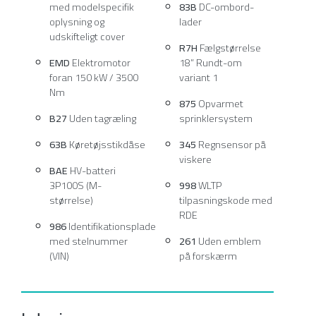
med modelspecifik
83B
DC-ombord-
oplysning og
lader
udskifteligt cover
R7H
Fælgstørrelse
EMD
Elektromotor
18” Rundt-om
foran 150 kW / 3500
variant 1
Nm
875
Opvarmet
B27
Uden tagræling
sprinklersystem
63B
Køretøjsstikdåse
345
Regnsensor på
viskere
BAE
HV-batteri
3P100S (M-
998
WLTP
størrelse)
tilpasningskode med
RDE
986
Identifikationsplade
med stelnummer
261
Uden emblem
(VIN)
på forskærm