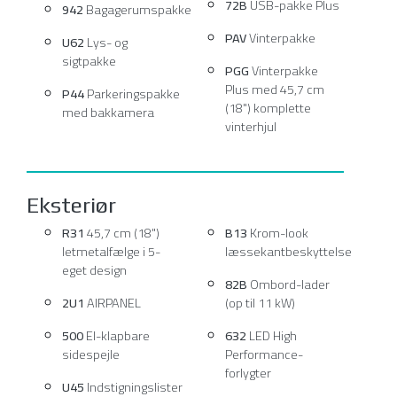
72B
USB-pakke Plus
942
Bagagerumspakke
PAV
Vinterpakke
U62
Lys- og
sigtpakke
PGG
Vinterpakke
Plus med 45,7 cm
P44
Parkeringspakke
(18") komplette
med bakkamera
vinterhjul
Eksteriør
R31
45,7 cm (18")
B13
Krom-look
letmetalfælge i 5-
læssekantbeskyttelse
eget design
82B
Ombord-lader
2U1
AIRPANEL
(op til 11 kW)
500
El-klapbare
632
LED High
sidespejle
Performance-
forlygter
U45
Indstigningslister