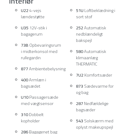
Interiør
U22
4-vejs
51U
Loftbeklædning i
lændestøtte
sort stof
U35
12V-stik i
252
Automatisk
bagagerum
nedblændeligt
bakspejl
73B
Opbevaringsrum
i midterkonsol med
580
Automatisk
rullegardin
klimaanlæg
THERMATIC
877
Ambientebelysning
7U2
Komfortsæder
400
Armlæn i
bagsædet
873
Sædevarme for
og bag
U10
Passagersæde
med vægtsensor
287
Nedfældelige
bagsæder
310
Dobbelt
kopholder
543
Solskærm med
oplyst makeupspejl
286
Bagagenet bag