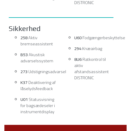
DISTRONIC
Sikkerhed
258
Aktiv
U60
Fodgængerbeskyttelse
bremseassistent
294
Knæairbag
B53
Akustisk
8U6
Ratkontrol til
advarselssystem
aktiv
273
Udstigningsadvarsel
afstandsassistent
DISTRONIC
K37
Deaktivering af
låselydsfeedback
U01
Statusvisning
for bagsædeseler i
instrumentdisplay