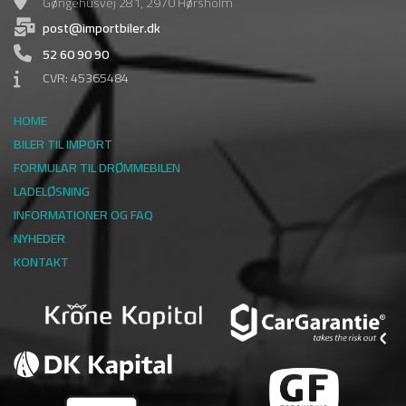
Gøngehusvej 281, 2970 Hørsholm
post@importbiler.dk
52 60 90 90
CVR: 45365484
HOME
BILER TIL IMPORT
FORMULAR TIL DRØMMEBILEN
LADELØSNING
INFORMATIONER OG FAQ
NYHEDER
KONTAKT