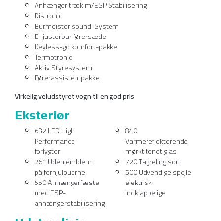
Anhænger træk m/ESP Stabilisering
Distronic
Burmeister sound-System
El-justerbar førersæde
Keyless-go komfort-pakke
Termotronic
Aktiv Styresystem
Førerassistentpakke
Virkelig veludstyret vogn til en god pris
Eksteriør
632 LED High
840
Performance-
Varmereflekterende
forlygter
mørkt tonet glas
261 Uden emblem
720 Tagreling sort
på forhjulbuerne
500 Udvendige spejle
550 Anhængerfæste
elektrisk
med ESP-
indklappelige
anhængerstabilisering
Udstyrslinje