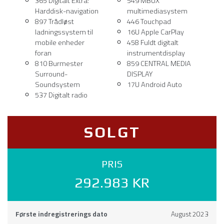
Harddisk-navigation
multimediasystem
897 Trådløst
446 Touchpad
ladningssystem til
16U Apple CarPlay
mobile enheder
458 Fuldt digitalt
foran
instrumentdisplay
810 Burmester
859 CENTRAL MEDIA
Surround-
DISPLAY
Soundsystem
17U Android Auto
537 Digitalt radio
SOLGT
PRIS
292.983 KR
Første indregistrerings dato
August 2023