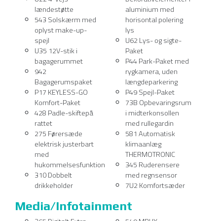
lændestøtte
aluminium med
543 Solskærm med
horisontal polering
oplyst make-up-
lys
spejl
U62 Lys- og sigte-
U35 12V-stik i
Paket
bagagerummet
P44 Park-Paket med
942
rygkamera, uden
Bagagerumspaket
længdeparkering
P17 KEYLESS-GO
P49 Spejl-Paket
Komfort-Paket
73B Opbevaringsrum
428 Padle-skiftepå
i midterkonsollen
rattet
med rullegardin
275 Førersæde
581 Automatisk
elektrisk justerbart
klimaanlæg
med
THERMOTRONIC
hukommelsesfunktion
345 Ruderensere
310 Dobbelt
med regnsensor
drikkeholder
7U2 Komfortsæder
Media/Infotainment
365 Digitalt Extra:
549 MBUX