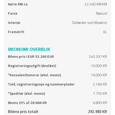
Kørte KM ca.
22.450 KM KM
Farve
Natsort
Interiør
Dellæder sort (Beatris)
Fremdrift
EL
ØKONOMI OVERBLIK
Bilens pris i EUR 32.260 EUR
240.337 KR
Registreringsafgift (Anslået)
15.000 KR
*Konsulenthonorar (eksl. moms)
19.000 KR
Told, registreringssyn og nummerplader
2.166 KR
*Speditør (eksl. moms)
7.755 KR
Moms 25% af 28.666 KR
6.800 KR
Bilens pris totalt
292.983 KR