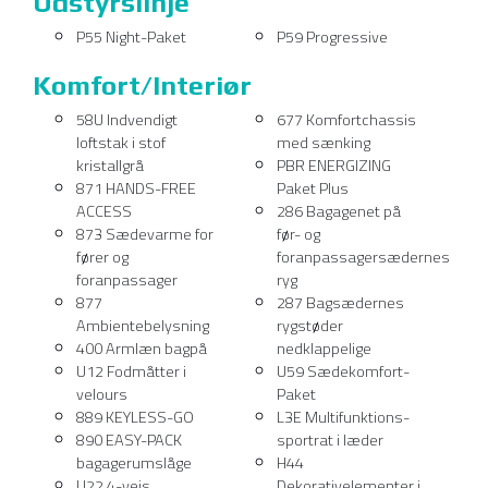
P55 Night-Paket
P59 Progressive
Komfort/Interiør
58U Indvendigt
677 Komfortchassis
loftstak i stof
med sænking
kristallgrå
PBR ENERGIZING
871 HANDS-FREE
Paket Plus
ACCESS
286 Bagagenet på
873 Sædevarme for
før- og
fører og
foranpassagersædernes
foranpassager
ryg
877
287 Bagsædernes
Ambientebelysning
rygstøder
400 Armlæn bagpå
nedklappelige
U12 Fodmåtter i
U59 Sædekomfort-
velours
Paket
889 KEYLESS-GO
L3E Multifunktions-
890 EASY-PACK
sportrat i læder
bagagerumslåge
H44
U22 4-vejs
Dekorativelementer i