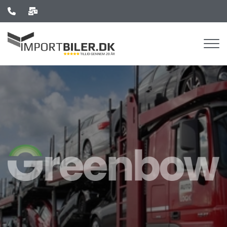
Gå
til
hovedindhold