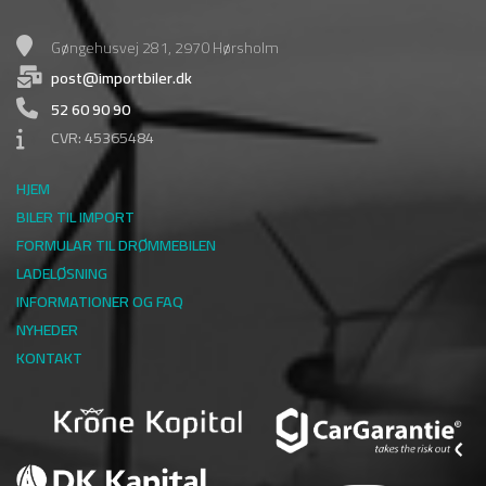
Gøngehusvej 281, 2970 Hørsholm
post@importbiler.dk
52 60 90 90
CVR: 45365484
HJEM
BILER TIL IMPORT
FORMULAR TIL DRØMMEBILEN
LADELØSNING
INFORMATIONER OG FAQ
NYHEDER
KONTAKT