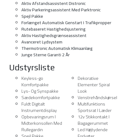
Aktiv Afstandsassistent Distronic
Aktiv Parkeringsassistent Med Parktronic
Spejl Pakke
Forlænget Automatisk Genstart I Trafikpropper
Rutebaseret Hastighedsjustering
Aktiv Hastighedsgrænseassistent
Avanceret Lydsystem
Thermotronic Automatisk Klimaanlæg
Junge Sterne Garanti 2 År
Udstyrsliste
Keyless-go
Dekorative
Komfortpakke
Elementer Spiral
Lys- Og Synspakke
Look
Sædekomfortpakke
Venstrehåndskørsel
Fuldt Digitalt
Multifunktions
Instrumentdisplay
Sportsrat I Læder
Opbevaringsrum I
12v Stikkontakt I
Midterkonsollen Med
Bagagerummet
Rullegardin
Led Højtydende
Spejl Pakke
Forlygter