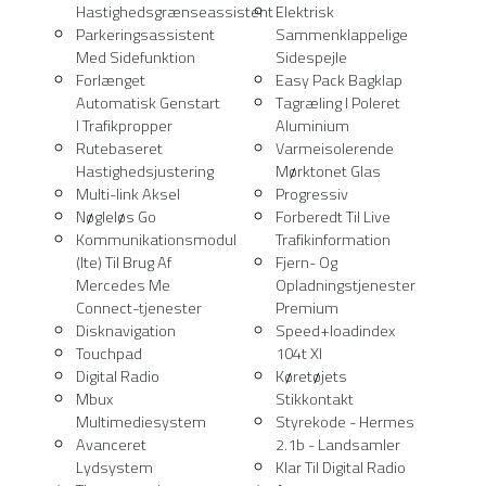
Hastighedsgrænseassistent
Elektrisk
Parkeringsassistent
Sammenklappelige
Med Sidefunktion
Sidespejle
Forlænget
Easy Pack Bagklap
Automatisk Genstart
Tagræling I Poleret
I Trafikpropper
Aluminium
Rutebaseret
Varmeisolerende
Hastighedsjustering
Mørktonet Glas
Multi-link Aksel
Progressiv
Nøgleløs Go
Forberedt Til Live
Kommunikationsmodul
Trafikinformation
(lte) Til Brug Af
Fjern- Og
Mercedes Me
Opladningstjenester
Connect-tjenester
Premium
Disknavigation
Speed+loadindex
Touchpad
104t Xl
Digital Radio
Køretøjets
Mbux
Stikkontakt
Multimediesystem
Styrekode - Hermes
Avanceret
2.1b - Landsamler
Lydsystem
Klar Til Digital Radio