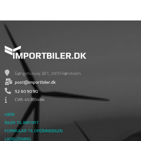
Gøngehusvej 281, 2970 Hørsholm
post@importbiler.dk
52 60 90 90
CVR: 45365484
HJEM
BILER TIL IMPORT
FORMULAR TIL DRØMMEBILEN
LADELØSNING