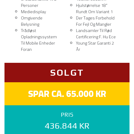
Personer
Hjulstørrelse 18"
Mediedisplay
Rundt Om Variant 1
Omgivende
Der Tages Forbehold
Belysning
For Fejl Og Mangler
Trådløst
Landsamler Til Rød
Opladningssystem
Certificering F. Hu Ece
Til Mobile Enheder
Young Star Garanti 2
Foran
År
SOLGT
SPAR CA. 65.000 KR
PRIS
436.844 KR