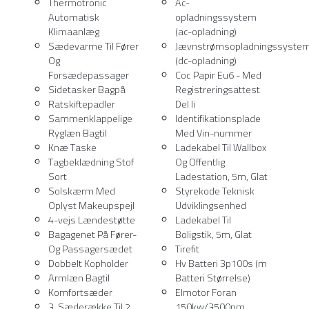
Thermotronic
Ac-
Automatisk
opladningssystem
Klimaanlæg
(ac-opladning)
Sædevarme Til Fører
Jævnstrømsopladningssyste
Og
(dc-opladning)
Forsædepassager
Coc Papir Eu6 - Med
Sidetasker Bagpå
Registreringsattest
Ratskiftepadler
Del Ii
Sammenklappelige
Identifikationsplade
Ryglæn Bagtil
Med Vin-nummer
Knæ Taske
Ladekabel Til Wallbox
Tagbeklædning Stof
Og Offentlig
Sort
Ladestation, 5m, Glat
Solskærm Med
Styrekode Teknisk
Oplyst Makeupspejl
Udviklingsenhed
4-vejs Lændestøtte
Ladekabel Til
Bagagenet På Fører-
Boligstik, 5m, Glat
Og Passagersædet
Tirefit
Dobbelt Kopholder
Hv Batteri 3p100s (m
Armlæn Bagtil
Batteri Størrelse)
Komfortsæder
Elmotor Foran
3. Sæderække Til 2
150kw/3500nm