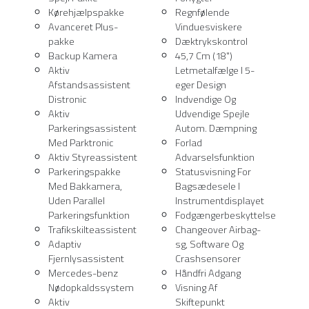
Kørehjælpspakke
Regnfølende
Avanceret Plus-
Vinduesviskere
pakke
Dæktrykskontrol
Backup Kamera
45,7 Cm (18")
Aktiv
Letmetalfælge I 5-
Afstandsassistent
eger Design
Distronic
Indvendige Og
Aktiv
Udvendige Spejle
Parkeringsassistent
Autom. Dæmpning
Med Parktronic
Forlad
Aktiv Styreassistent
Advarselsfunktion
Parkeringspakke
Statusvisning For
Med Bakkamera,
Bagsædesele I
Uden Parallel
Instrumentdisplayet
Parkeringsfunktion
Fodgængerbeskyttelse
Trafikskilteassistent
Changeover Airbag-
Adaptiv
sg, Software Og
Fjernlysassistent
Crashsensorer
Mercedes-benz
Håndfri Adgang
Nødopkaldssystem
Visning Af
Aktiv
Skiftepunkt