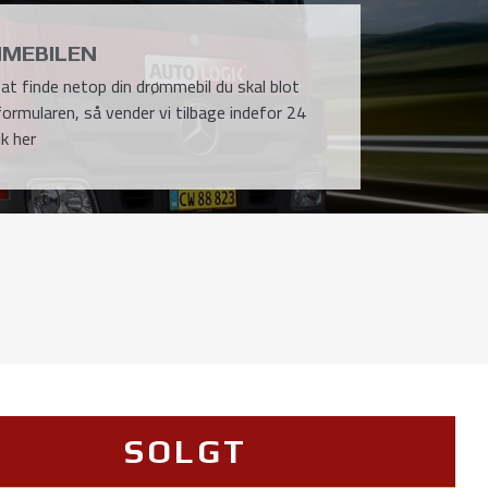
MEBILEN
l at finde netop din drømmebil du skal blot
formularen, så vender vi tilbage indefor 24
ik her
SOLGT