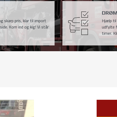
DRØM
g skarp pris, klar til import
Hjælp ti
side. Kom ind og kig! Vi står
udfylte 
timer. Kl