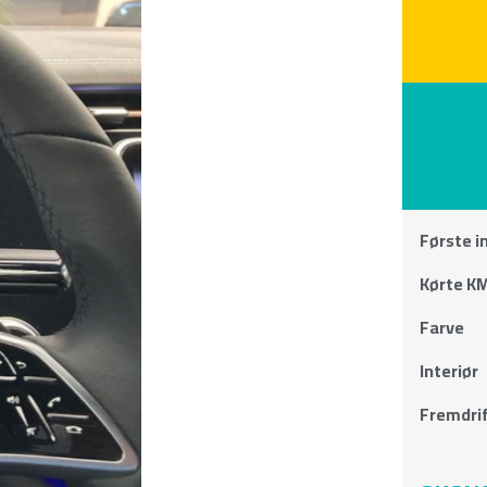
Første i
Kørte KM
Farve
Interiør
Fremdri