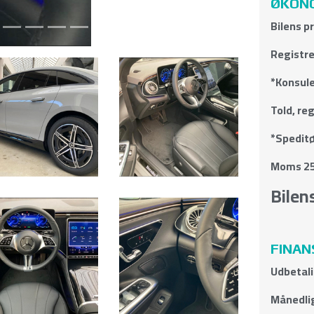
ØKONO
Bilens p
Registre
*Konsule
Told, re
*Speditø
Moms 25
Bilens
FINAN
Udbetal
Månedli