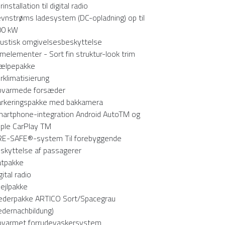
rinstallation til digital radio
vnstrøms ladesystem (DC-opladning) op til
00 kW
ustisk omgivelsesbeskyttelse
imelementer - Sort fin struktur-look trim
ælpepakke
rklimatisierung
varmede forsæder
rkeringspakke med bakkamera
artphone-integration Android AutoTM og
ple CarPlay TM
E-SAFE®-system Til forebyggende
skyttelse af passagerer
tpakke
gital radio
ejlpakke
derpakke ARTICO Sort/Spacegrau
edernachbildung)
varmet forrudevaskersystem