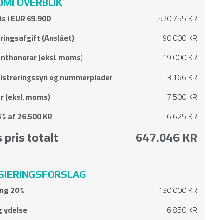
MI OVERBLIK
ris i EUR 69.900
520.755 KR
ringsafgift (Anslået)
90.000 KR
nthonorar (eksl. moms)
19.000 KR
gistreringssyn og nummerplader
3.166 KR
r (eksl. moms)
7.500 KR
% af 26.500 KR
6.625 KR
 pris totalt
647.046 KR
SIERINGSFORSLAG
ing 20%
130.000 KR
g ydelse
6.850 KR