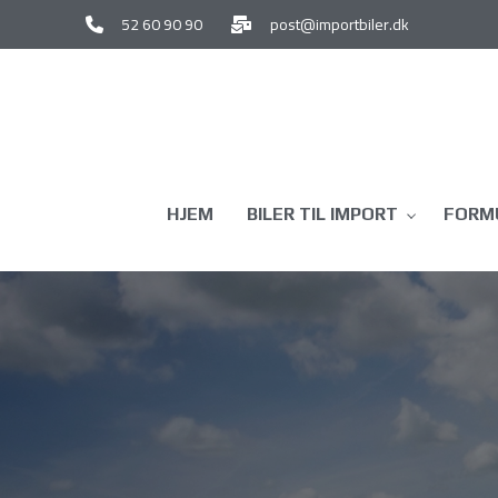
Gå
52 60 90 90
post@importbiler.dk
til
hovedindhold
HJEM
BILER TIL IMPORT
FORMU