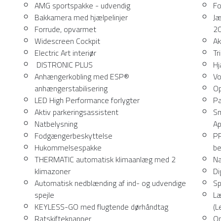
AMG sportspakke - udvendig
Fo
Bakkamera med hjælpelinjer
Jæ
Forrude, opvarmet
2
Widescreen Cockpit
Ak
Electric Art interiør
Tr
DISTRONIC PLUS
Hj
Anhængerkobling med ESP®
Vo
anhængerstabilisering
Op
LED High Performance forlygter
Pa
Aktiv parkeringsassistent
Sm
Natbelysning
Ap
Fodgængerbeskyttelse
PR
Hukommelsespakke
be
THERMATIC automatisk klimaanlæg med 2
Na
klimazoner
Di
Automatisk nedblænding af ind- og udvendige
Sp
spejle
Læ
KEYLESS-GO med flugtende dørhåndtag
(L
Ratskifteknapper
Op