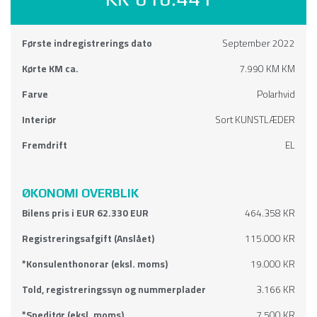
Første indregistrerings dato
September 2022
Kørte KM ca.
7.990 KM KM
Farve
Polarhvid
Interiør
Sort KUNSTLÆDER
Fremdrift
EL
ØKONOMI OVERBLIK
Bilens pris i EUR 62.330 EUR
464.358 KR
Registreringsafgift (Anslået)
115.000 KR
*Konsulenthonorar (eksl. moms)
19.000 KR
Told, registreringssyn og nummerplader
3.166 KR
*Speditør (eksl. moms)
7.500 KR