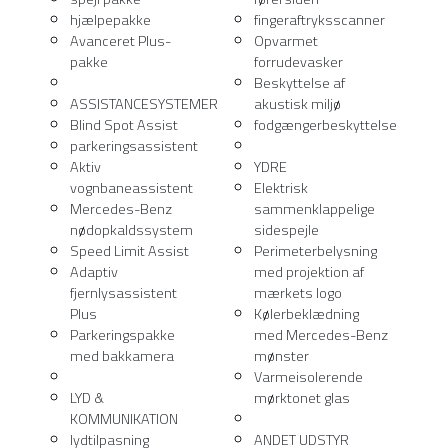
hjælpepakke
fingeraftryksscanner
Avanceret Plus-
Opvarmet
pakke
forrudevasker
Beskyttelse af
ASSISTANCESYSTEMER
akustisk miljø
Blind Spot Assist
fodgængerbeskyttelse
parkeringsassistent
Aktiv
YDRE
vognbaneassistent
Elektrisk
Mercedes-Benz
sammenklappelige
nødopkaldssystem
sidespejle
Speed ​​​​Limit Assist
Perimeterbelysning
Adaptiv
med projektion af
fjernlysassistent
mærkets logo
Plus
Kølerbeklædning
Parkeringspakke
med Mercedes-Benz
med bakkamera
mønster
Varmeisolerende
LYD &
mørktonet glas
KOMMUNIKATION
lydtilpasning
ANDET UDSTYR