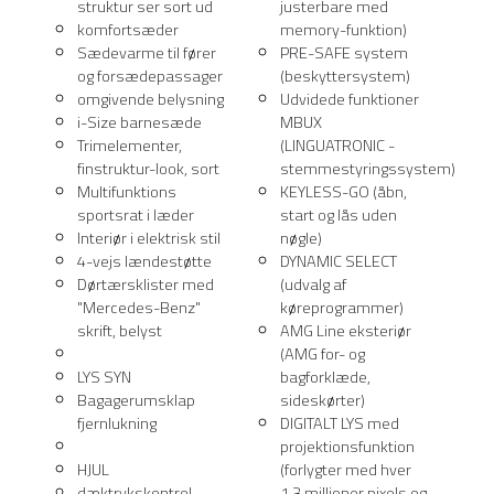
struktur ser sort ud
justerbare med
komfortsæder
memory-funktion)
Sædevarme til fører
PRE-SAFE system
og forsædepassager
(beskyttersystem)
omgivende belysning
Udvidede funktioner
i-Size barnesæde
MBUX
Trimelementer,
(LINGUATRONIC -
finstruktur-look, sort
stemmestyringssystem)
Multifunktions
KEYLESS-GO (åbn,
sportsrat i læder
start og lås uden
Interiør i elektrisk stil
nøgle)
4-vejs lændestøtte
DYNAMIC SELECT
Dørtærsklister med
(udvalg af
"Mercedes-Benz"
køreprogrammer)
skrift, belyst
AMG Line eksteriør
(AMG for- og
LYS SYN
bagforklæde,
Bagagerumsklap
sideskørter)
fjernlukning
DIGITALT LYS med
projektionsfunktion
HJUL
(forlygter med hver
dæktrykskontrol
1,3 millioner pixels og