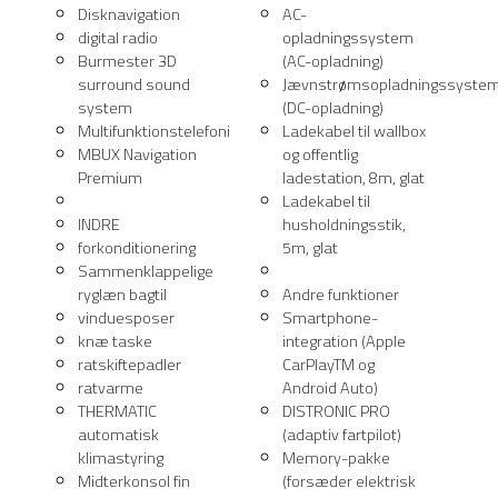
Disknavigation
AC-
digital radio
opladningssystem
Burmester 3D
(AC-opladning)
surround sound
Jævnstrømsopladningssyste
system
(DC-opladning)
Multifunktionstelefoni
Ladekabel til wallbox
MBUX Navigation
og offentlig
Premium
ladestation, 8m, glat
Ladekabel til
INDRE
husholdningsstik,
forkonditionering
5m, glat
Sammenklappelige
ryglæn bagtil
Andre funktioner
vinduesposer
Smartphone-
knæ taske
integration (Apple
ratskiftepadler
CarPlayTM og
ratvarme
Android Auto)
THERMATIC
DISTRONIC PRO
automatisk
(adaptiv fartpilot)
klimastyring
Memory-pakke
Midterkonsol fin
(forsæder elektrisk