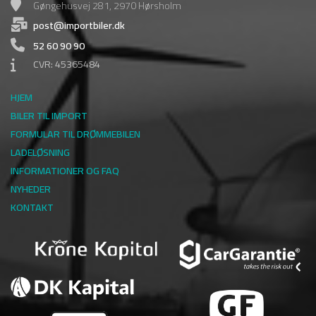
Gøngehusvej 281, 2970 Hørsholm
post@importbiler.dk
52 60 90 90
CVR: 45365484
HJEM
BILER TIL IMPORT
FORMULAR TIL DRØMMEBILEN
LADELØSNING
INFORMATIONER OG FAQ
NYHEDER
KONTAKT