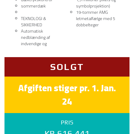
sommerdæk
symbolprojektion)
19-tommer AMG
TEKNOLOGI &
letmetalfælge med 5
SIKKERHED
dobbelteger
Automatisk
nedblænding af
indvendige og
SOLGT
Afgiften stiger pr. 1. Jan.
24
PRIS
KR 616.441