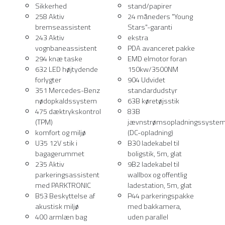
Sikkerhed
stand/papirer
258 Aktiv
24 måneders "Young
bremseassistent
Stars"-garanti
243 Aktiv
ekstra
vognbaneassistent
PDA avanceret pakke
294 knæ taske
EMD elmotor foran
632 LED højtydende
150kw/3500NM
forlygter
904 Udvidet
351 Mercedes-Benz
standardudstyr
nødopkaldssystem
63B køretøjsstik
475 dæktrykskontrol
83B
(TPM)
jævnstrømsopladningssyste
komfort og miljø
(DC-opladning)
U35 12V stik i
B30 ladekabel til
bagagerummet
boligstik, 5m, glat
235 Aktiv
9B2 ladekabel til
parkeringsassistent
wallbox og offentlig
med PARKTRONIC
ladestation, 5m, glat
B53 Beskyttelse af
P44 parkeringspakke
akustisk miljø
med bakkamera,
400 armlæn bag
uden parallel