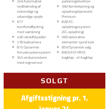
249 Automatisk
parkeringsfunktion
nedblænding af
39U fjernbetjening og
indvendige og
opladningstjenester
udvendige spejle
Premium
677
82B AC-
komfortaffjedring
opladningssystem
med sænkning
(AC-opladning)
428 ratskiftepadler
H60 dekorative
218 bakkamera
elementer spiral look
875 Opvarmet
B59 Dynamisk valg
forrudevaskersystem
890 EASY-PACK
345 vinduesviskere
bagklap - el-bagklap
med regnsensor
SOLGT
Afgiftsstigning pr. 1.
januar 24