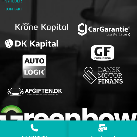
NYHEDER
KONTAKT
Copyright © 2026 - importbiler.dk
, CVR 45365484
|
Cookiepolitik