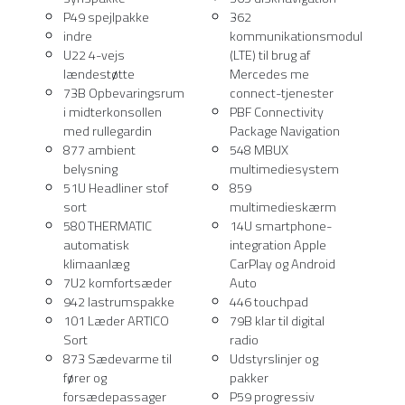
P49 spejlpakke
362
indre
kommunikationsmodul
U22 4-vejs
(LTE) til brug af
lændestøtte
Mercedes me
73B Opbevaringsrum
connect-tjenester
i midterkonsollen
PBF Connectivity
med rullegardin
Package Navigation
877 ambient
548 MBUX
belysning
multimediesystem
51U Headliner stof
859
sort
multimedieskærm
580 THERMATIC
14U smartphone-
automatisk
integration Apple
klimaanlæg
CarPlay og Android
7U2 komfortsæder
Auto
942 lastrumspakke
446 touchpad
101 Læder ARTICO
79B klar til digital
Sort
radio
873 Sædevarme til
Udstyrslinjer og
fører og
pakker
forsædepassager
P59 progressiv