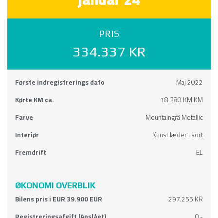
PRIS
334.337 KR
Første indregistrerings dato
Maj 2022
Kørte KM ca.
18.380 KM KM
Farve
Mountaingrå Metallic
Interiør
Kunst læder i sort
Fremdrift
EL
ØKONOMI OVERBLIK
Bilens pris i EUR 39.900 EUR
297.255 KR
Registreringsafgift (Anslået)
0,-