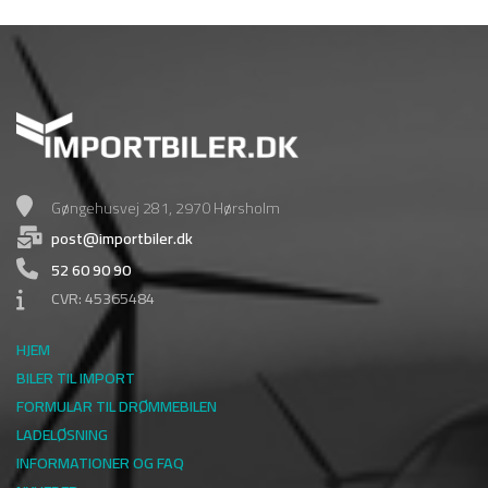
Gøngehusvej 281, 2970 Hørsholm
post@importbiler.dk
52 60 90 90
CVR: 45365484
HJEM
BILER TIL IMPORT
FORMULAR TIL DRØMMEBILEN
LADELØSNING
INFORMATIONER OG FAQ