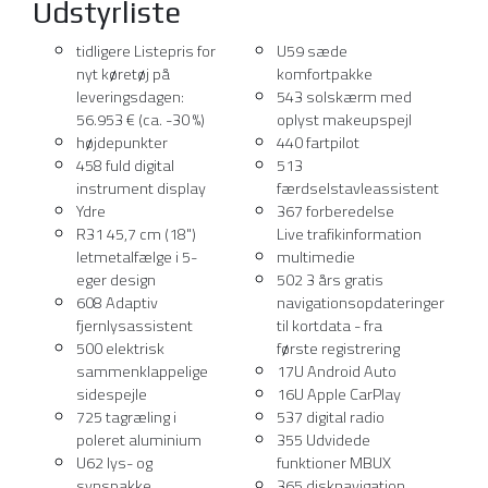
Udstyrliste
tidligere Listepris for
U59 sæde
nyt køretøj på
komfortpakke
leveringsdagen:
543 solskærm med
56.953 € (ca. -30 %)
oplyst makeupspejl
højdepunkter
440 fartpilot
458 fuld digital
513
instrument display
færdselstavleassistent
Ydre
367 forberedelse
R31 45,7 cm (18")
Live trafikinformation
letmetalfælge i 5-
multimedie
eger design
502 3 års gratis
608 Adaptiv
navigationsopdateringer
fjernlysassistent
til kortdata - fra
500 elektrisk
første registrering
sammenklappelige
17U Android Auto
sidespejle
16U Apple CarPlay
725 tagræling i
537 digital radio
poleret aluminium
355 Udvidede
U62 lys- og
funktioner MBUX
synspakke
365 disknavigation