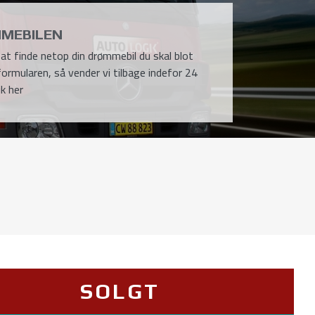
MEBILEN
l at finde netop din drømmebil du skal blot
formularen, så vender vi tilbage indefor 24
ik her
SOLGT