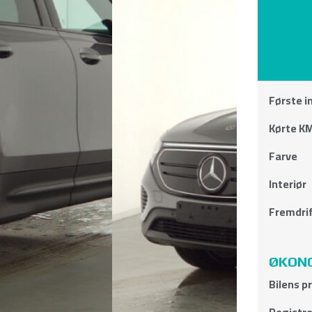
Første i
Kørte KM
Farve
Interiør
Fremdri
ØKONO
Bilens pr
Registre