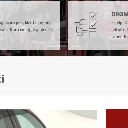
DRØM
g skarp pris, klar til import
Hjælp ti
side. Kom ind og kig! Vi står
udfylte 
timer. Kl
i