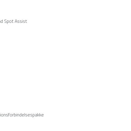
nd Spot Assist
ionsforbindelsespakke