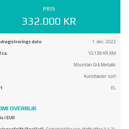
PRIS
332.000 KR
ndregistrerings dato
1. dec. 2022
 ca.
10.139 KR KM
Mountain Grå Metallic
Kunstlæder sort
ft
EL
MI OVERBLIK
is i EUR
ringsafgift (Anslået)
Forbehold for reg. afgift efter 1.1.24