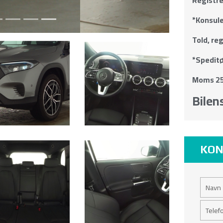
*Konsule
Told, re
*Speditø
Moms 25
Bilens
KON