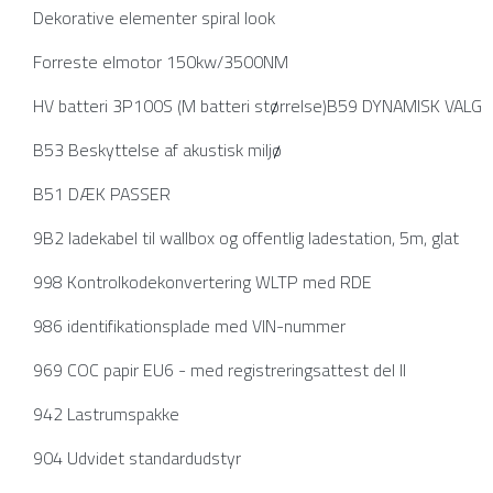
Dekorative elementer spiral look
Forreste elmotor 150kw/3500NM
HV batteri 3P100S (M batteri størrelse)B59 DYNAMISK VALG
B53 Beskyttelse af akustisk miljø
B51 DÆK PASSER
9B2 ladekabel til wallbox og offentlig ladestation, 5m, glat
998 Kontrolkodekonvertering WLTP med RDE
986 identifikationsplade med VIN-nummer
969 COC papir EU6 - med registreringsattest del II
942 Lastrumspakke
904 Udvidet standardudstyr