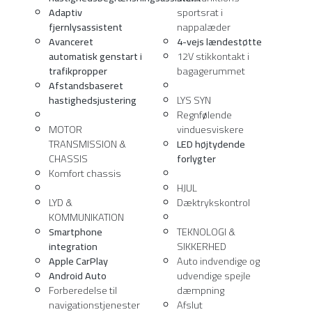
Avanceret
4-vejs lændestøtte
automatisk genstart i
12V stikkontakt i
trafikpropper
bagagerummet
Afstandsbaseret
hastighedsjustering
LYS SYN
Regnfølende
MOTOR
vinduesviskere
TRANSMISSION &
LED højtydende
CHASSIS
forlygter
Komfort chassis
HJUL
LYD &
Dæktrykskontrol
KOMMUNIKATION
Smartphone
TEKNOLOGI &
integration
SIKKERHED
Apple CarPlay
Auto indvendige og
Android Auto
udvendige spejle
Forberedelse til
dæmpning
navigationstjenester
Afslut
GPS antenne
advarselsfunktion
Kommunikationsmodul
HÅNDFRI ADGANG