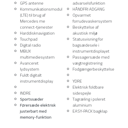
(LTE) til brug af
Opvarmet
Mercedes me
forrudevaskersystem
connect-tjenester
Beskyttelse af
Harddisknavigation
akustisk miljø
Touchpad
Statusvisning for
Digital radio
bagsædesele i
MBUX
instrumentdisplayet
multimediesystem
Passagersæde med
Avanceret
vægtregistrering
lydsystem
Fodgængerbeskyttelse
Fuldt digitalt
instrumentdisplay
YDRE
Elektrisk foldbare
INDRE
sidespejle
Sportssæder
Tagræling i poleret
Førersæde elektrisk
aluminium
justerbart med
EASY-PACK bagklap
memory-funktion
SOLGT