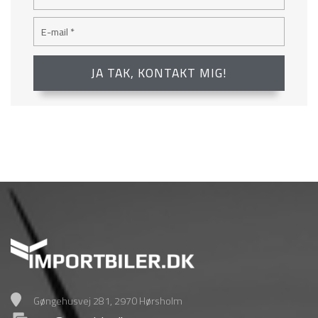
Gøngehusvej 281, 2970 Hørsholm