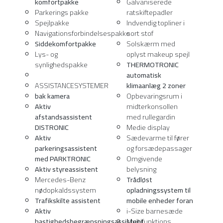
Spejlpakke
Indvendig topliner i
Navigationsforbindelsespakke
sort stof
Siddekomfortpakke
Solskærm med
Lys- og
oplyst makeup spejl
synlighedspakke
THERMOTRONIC
automatisk
ASSISTANCESYSTEMER
klimaanlæg 2
zoner
bak kamera
Opbevaringsrum i
Aktiv
midterkonsollen
afstandsassistent
med rullegardin
DISTRONIC
Medie display
Aktiv
Sædevarme til fører
parkeringsassistent
og forsædepassager
med PARKTRONIC
Omgivende
Aktiv styreassistent
belysning
Mercedes-Benz
Trådløst
nødopkaldssystem
opladningssystem til
Trafikskilte assistent
mobile enheder foran
Aktiv
i-Size barnesæde
hastighedsbegrænsningsassistent
Multifunktions
Adaptiv
sportsrat i
fjernlysassistent
nappalæder