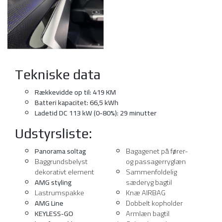
Tekniske data
Rækkevidde op til: 419 KM
Batteri kapacitet: 66,5 kWh
Ladetid DC 113 kW (0-80%): 29 minutter
Udstyrsliste:
Panorama soltag
Bagagenet på fører-
Baggrundsbelyst
og passagerryglæn
dekorativt element
Sammenfoldelig
AMG styling
sæderyg bagtil
Lastrumspakke
Knæ AIRBAG
AMG Line
Dobbelt kopholder
KEYLESS-GO
Armlæn bagtil
komfortpakke
Galvaniserede
Parkerings pakke
ratskiftepadler