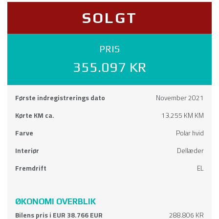
PRIS
355.097 KR
Første indregistrerings dato
November 2021
Kørte KM ca.
13.255 KM KM
Farve
Polar hvid
Interiør
Dellæder
Fremdrift
EL
ØKONOMI OVERBLIK
Bilens pris i EUR 38.766 EUR
288.806 KR
Registreringsafgift (Anslået)
30.000 KR