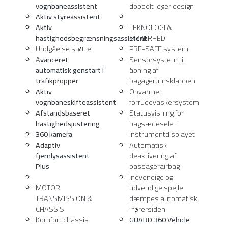
vognbaneassistent
dobbelt-eger design
Aktiv styreassistent
Aktiv
TEKNOLOGI &
hastighedsbegrænsningsassistent
SIKKERHED
Undgåelse støtte
PRE-SAFE system
A
vanceret
Sensorsystem til
automatisk genstart i
åbning af
trafikpropper
bagagerumsklappen
Aktiv
Opvarmet
vognbaneskifteassistent
forrudevaskersystem
Afstandsbaseret
Statusvisning for
hastighedsjustering
bagsædesele i
360 kamera
instrumentdisplayet
Adaptiv
Automatisk
fjernlysassistent
deaktivering af
Plus
passagerairbag
Indvendige og
MOTOR
udvendige spejle
TRANSMISSION &
dæmpes automatisk
CHASSIS
i førersiden
Komfort chassis
GUARD 360 Vehicle