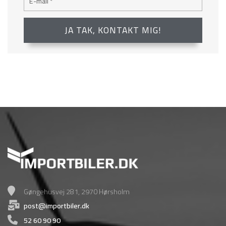
Gøngehusvej 281, 2970 Hørsholm
post@importbiler.dk
52 60 90 90