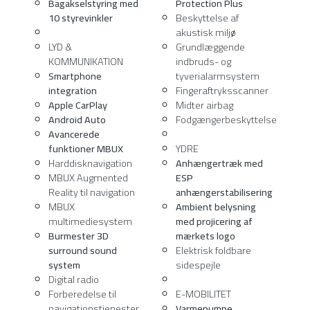
Bagakselstyring med
Protection Plus
10 styrevinkler
Beskyttelse af
akustisk miljø
LYD &
Grundlæggende
KOMMUNIKATION
indbruds- og
Smartphone
tyverialarmsystem
integration
Fingeraftryksscanner
Apple CarPlay
Midter airbag
Android Auto
Fodgængerbeskyttelse
Avancerede
funktioner MBUX
YDRE
Harddisknavigation
Anhængertræk med
MBUX Augmented
ESP
Reality til navigation
anhængerstabilisering
MBUX
Ambient belysning
multimediesystem
med projicering af
Burmester 3D
mærkets logo
surround sound
Elektrisk foldbare
system
sidespejle
Digital radio
Forberedelse til
E-MOBILITET
navigationstjenester
Varmepumpe