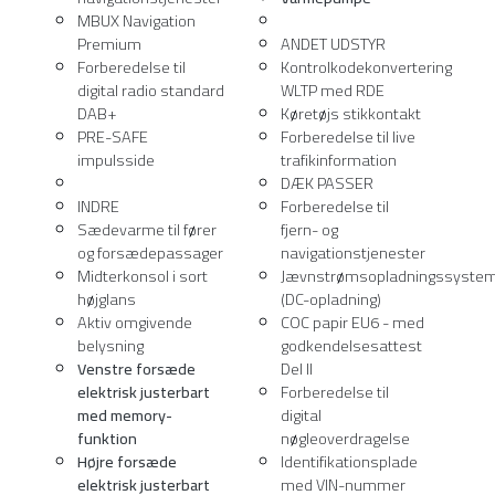
MBUX Navigation
Premium
ANDET UDSTYR
Forberedelse til
Kontrolkodekonvertering
digital radio standard
WLTP med RDE
DAB+
Køretøjs stikkontakt
PRE-SAFE
Forberedelse til live
impulsside
trafikinformation
DÆK PASSER
INDRE
Forberedelse til
Sædevarme til fører
fjern- og
og forsædepassager
navigationstjenester
Midterkonsol i sort
Jævnstrømsopladningssyste
højglans
(DC-opladning)
Aktiv omgivende
COC papir EU6 - med
belysning
godkendelsesattest
Venstre forsæde
Del II
elektrisk justerbart
Forberedelse til
med memory-
digital
funktion
nøgleoverdragelse
Højre forsæde
Identifikationsplade
elektrisk justerbart
med VIN-nummer