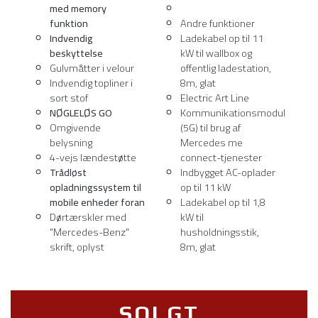
med memory
funktion
Andre funktioner
Indvendig
Ladekabel op til 11
beskyttelse
kW til wallbox og
Gulvmåtter i velour
offentlig ladestation,
Indvendig topliner i
8m, glat
sort stof
Electric Art Line
NØGLELØS GO
Kommunikationsmodul
Omgivende
(5G) til brug af
belysning
Mercedes me
4-vejs lændestøtte
connect-tjenester
Trådløst
Indbygget AC-oplader
opladningssystem til
op til 11 kW
mobile enheder foran
Ladekabel op til 1,8
Dørtærskler med
kW til
"Mercedes-Benz"
husholdningsstik,
skrift, oplyst
8m, glat
SOLGT