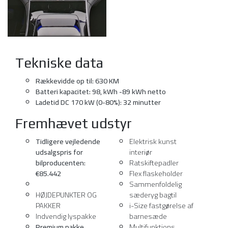
Tekniske data
Rækkevidde op til: 630 KM
Batteri kapacitet: 98, kWh -89 kWh netto
Ladetid DC 170 kW (0-80%): 32 minutter
Fremhævet udstyr
Tidligere vejledende
Elektrisk kunst
udsalgspris for
interiør
bilproducenten:
Ratskiftepadler
€85.442
Flex flaskeholder
Sammenfoldelig
HØJDEPUNKTER OG
sæderyg bagtil
PAKKER
i-Size fastgørelse af
Indvendig lyspakke
barnesæde
Premium pakke
Multifunktions