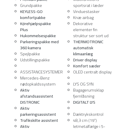
Grundpakke
sportsrat i læder
KEYLESS-GO
Vinduestasker
komfortpakke
Knæ airbag
Kørehjælpspakke
Dekorative
Plus
elementer fin
Hukommelsespakke
struktur ser sort ud
Parkeringspakke med
THERMOTRONIC
360 kamera
automatisk
Spejlpakke
klimaanlæg
Udstillingspakke
Driver display
Komfort sæder
ASSISTANCESYSTEMER
OLED centralt display
Mercedes-Benz
nødopkaldssystem
LYS OG SYN
Aktiv
Bagagerumsklap
afstandsassistent
fjernlåsning
DISTRONIC
DIGITALT LYS
Aktiv
parkeringsassistent
Dæktrykskontrol
Trafikskilte assistent
48,3 cm (19”)
Aktiv
letmetalfælge i 5-