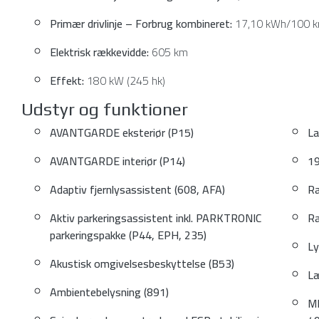
Primær drivlinje – Forbrug kombineret:
17,10 kWh/100 
Elektrisk rækkevidde:
605 km
Effekt:
180 kW (245 hk)
Udstyr og funktioner
AVANTGARDE eksteriør (P15)
La
AVANTGARDE interiør (P14)
19
Adaptiv fjernlysassistent (608, AFA)
Ra
Aktiv parkeringsassistent inkl. PARKTRONIC
Ra
parkeringspakke (P44, EPH, 235)
Ly
Akustisk omgivelsesbeskyttelse (B53)
Læ
Ambientebelysning (891)
MB