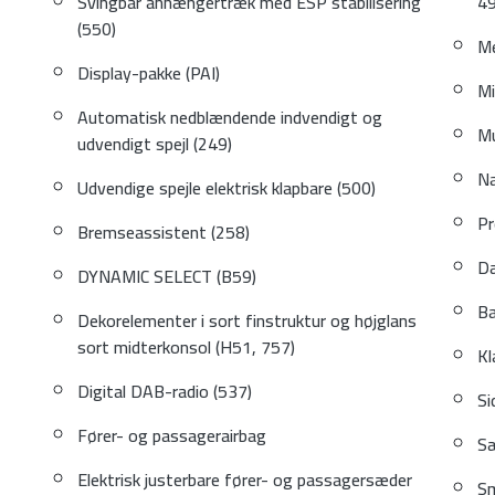
Svingbar anhængertræk med ESP stabilisering
49
(550)
Me
Display-pakke (PAI)
Mi
Automatisk nedblændende indvendigt og
Mu
udvendigt spejl (249)
Na
Udvendige spejle elektrisk klapbare (500)
Pr
Bremseassistent (258)
Dæ
DYNAMIC SELECT (B59)
Ba
Dekorelementer i sort finstruktur og højglans
sort midterkonsol (H51, 757)
Kl
Digital DAB-radio (537)
Si
Fører- og passagerairbag
Sæ
Elektrisk justerbare fører- og passagersæder
Sm