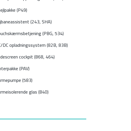
ejlpakke (P49)
jbaneassistent (243, SHA)
uchskærmsbetjening (PBG, 534)
/DC opladningssystem (82B, 83B)
descreen cockpit (868, 464)
nterpakke (PAV)
rmepumpe (583)
rmeisolerende glas (840)