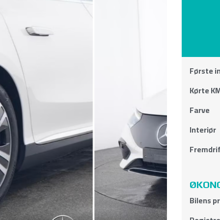
Første i
Kørte KM
Farve
Interiør
Fremdri
ØKONO
Bilens p
Registre