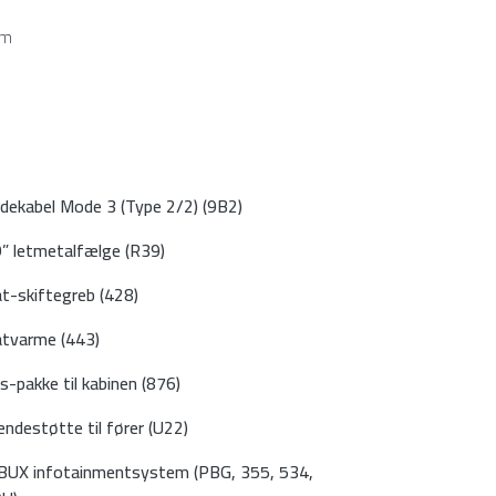
km
dekabel Mode 3 (Type 2/2) (9B2)
” letmetalfælge (R39)
t-skiftegreb (428)
tvarme (443)
s-pakke til kabinen (876)
ndestøtte til fører (U22)
UX infotainmentsystem (PBG, 355, 534,