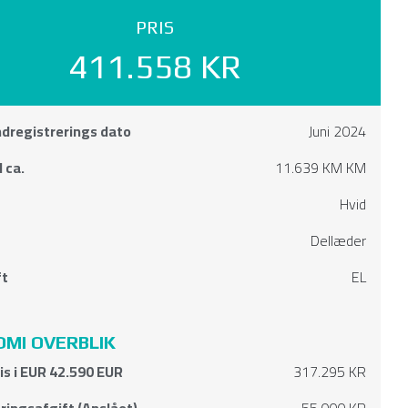
PRIS
411.558 KR
ndregistrerings dato
Juni 2024
 ca.
11.639 KM KM
Hvid
Dellæder
ft
EL
MI OVERBLIK
ris i EUR 42.590 EUR
317.295 KR
ringsafgift (Anslået)
55.000 KR