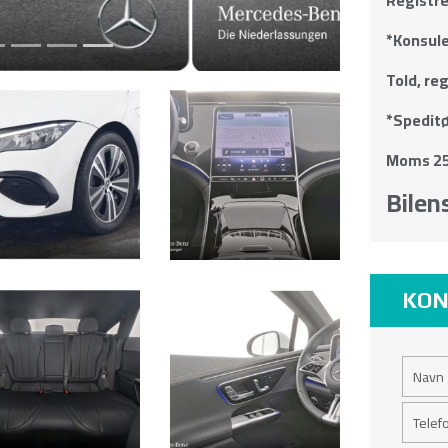
*Konsule
Told, re
*Speditø
Moms 25
Bilens
KON