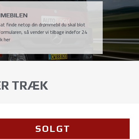
MEBILEN
l at finde netop din drømmebil du skal blot
formularen, så vender vi tilbage indefor 24
ik her
ER TRÆK
SOLGT