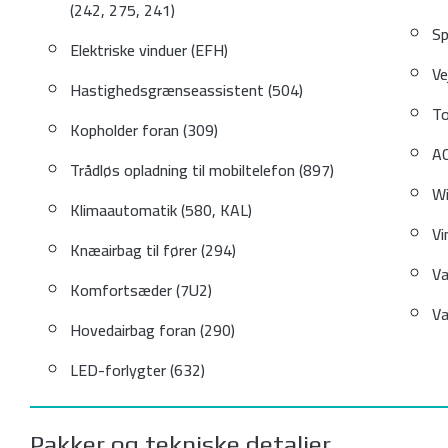
(242, 275, 241)
Sp
Elektriske vinduer (EFH)
Ve
Hastighedsgrænseassistent (504)
To
Kopholder foran (309)
AC
Trådløs opladning til mobiltelefon (897)
Wi
Klimaautomatik (580, KAL)
Vi
Knæairbag til fører (294)
Va
Komfortsæder (7U2)
Va
Hovedairbag foran (290)
LED-forlygter (632)
Pakker og tekniske detaljer