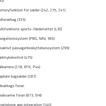
U)
moryfunktion for sæder (242, 275, 241)
dterairbag (325)
ltifunktions sports-/læderrattet (L3E)
vigationssystem (PBG, NAV, 365)
oaktivt passagerbeskyttelsessystem (299)
ktrykskontrol (475)
kkamera (218, RFK, P44)
apbare bagsæder (287)
deairbags foran
devarme foran (873, SHI)
artphone app-integration (14U)