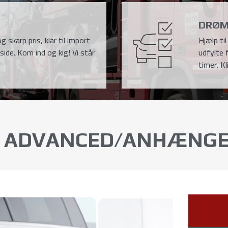
DRØM
g skarp pris, klar til import
Hjælp ti
side. Kom ind og kig! Vi står
udfylte 
timer. Kl
ART ADVANCED/ANHÆNG