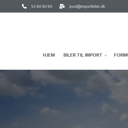
Gå
52 60 90 90
post@importbiler.dk
til
hovedindhold
HJEM
BILER TIL IMPORT
FORMU