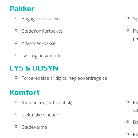
Pakker
Bagagerumspakke
Sp
Sædekomfortpakke
Pa
pa
Advanced-pakke
Lys- og udsynspakke
LYS & UDSYN
Forberedelse til digital nøgleoverdragelse
Komfort
Klimaanlæg (automatisk)
El
au
Elektriske vinduer
B
Sædevarme
El