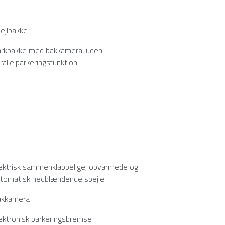
ejlpakke
rkpakke med bakkamera, uden
rallelparkeringsfunktion
ektrisk sammenklappelige, opvarmede og
tomatisk nedblændende spejle
akkamera
ektronisk parkeringsbremse