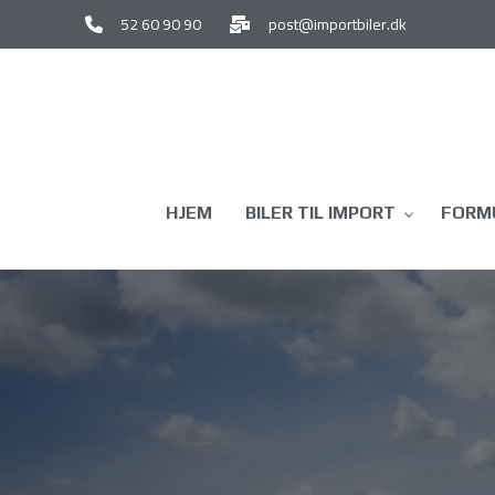
Gå
52 60 90 90
post@importbiler.dk
til
hovedindhold
HJEM
BILER TIL IMPORT
FORMU