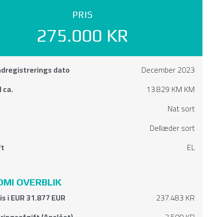
PRIS
275.000 KR
ndregistrerings dato
December 2023
 ca.
13.829 KM KM
Nat sort
Dellæder sort
ft
EL
MI OVERBLIK
ris i EUR 31.877 EUR
237.483 KR
ringsafgift (Anslået)
3.500 KR