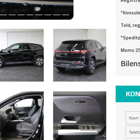
*Konsule
Told, re
*Speditø
Moms 25
Bilens
KON