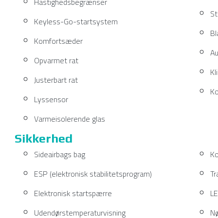
Hastighedsbegrænser
St
Keyless-Go-startsystem
Bl
Komfortsæder
Au
Opvarmet rat
Kl
Justerbart rat
Ko
Lyssensor
Varmeisolerende glas
Sikkerhed
Sideairbags bag
Ko
ESP (elektronisk stabilitetsprogram)
Tr
Elektronisk startspærre
LE
Udendørstemperaturvisning
Nø