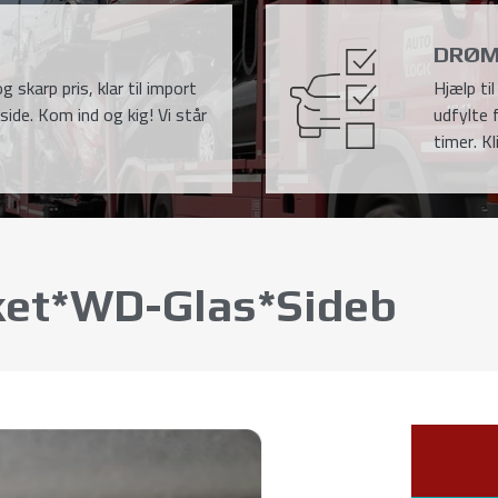
DRØM
g skarp pris, klar til import
Hjælp ti
side. Kom ind og kig! Vi står
udfylte 
timer. Kl
ket*WD-Glas*Sideb