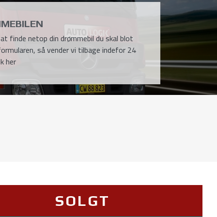
MEBILEN
l at finde netop din drømmebil du skal blot
formularen, så vender vi tilbage indefor 24
ik her
SOLGT