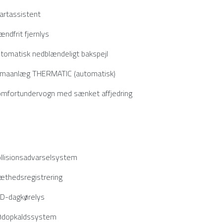
artassistent
ændfrit fjernlys
tomatisk nedblændeligt bakspejl
imaanlæg THERMATIC (automatisk)
mfortundervogn med sænket affjedring
llisionsadvarselsystem
æthedsregistrering
D-dagkørelys
dopkaldssystem