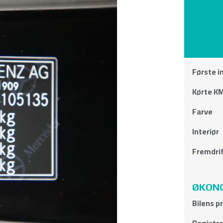
Første i
Kørte KM
Farve
Interiør
Fremdri
ØKONO
Bilens p
Registre