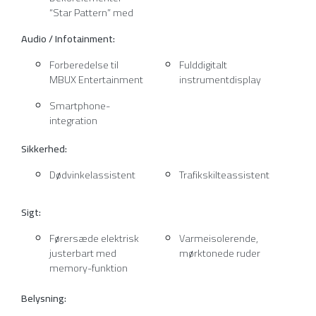
“Star Pattern” med
Audio / Infotainment:
Forberedelse til
Fulddigitalt
MBUX Entertainment
instrumentdisplay
Smartphone-
integration
Sikkerhed:
Dødvinkelassistent
Trafikskilteassistent
Sigt:
Førersæde elektrisk
Varmeisolerende,
justerbart med
mørktonede ruder
memory-funktion
Belysning: