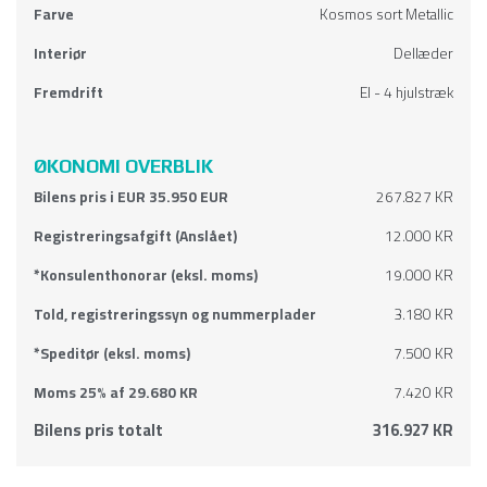
Farve
Kosmos sort Metallic
Interiør
Dellæder
Fremdrift
El - 4 hjulstræk
ØKONOMI OVERBLIK
Bilens pris i EUR 35.950 EUR
267.827 KR
Registreringsafgift (Anslået)
12.000 KR
*Konsulenthonorar (eksl. moms)
19.000 KR
Told, registreringssyn og nummerplader
3.180 KR
*Speditør (eksl. moms)
7.500 KR
Moms 25% af 29.680 KR
7.420 KR
Bilens pris totalt
316.927 KR