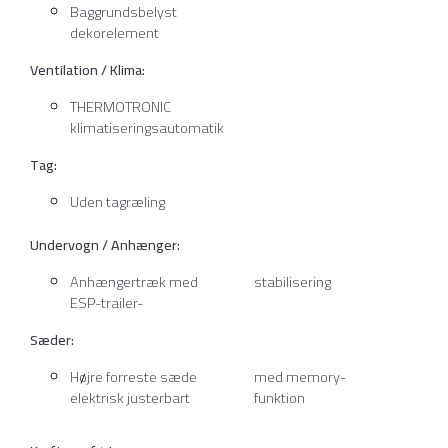
Baggrundsbelyst
dekorelement
Ventilation / Klima:
THERMOTRONIC
klimatiseringsautomatik
Tag:
Uden tagræling
Undervogn / Anhænger:
Anhængertræk med
stabilisering
ESP-trailer-
Sæder:
Højre forreste sæde
med memory-
elektrisk justerbart
funktion