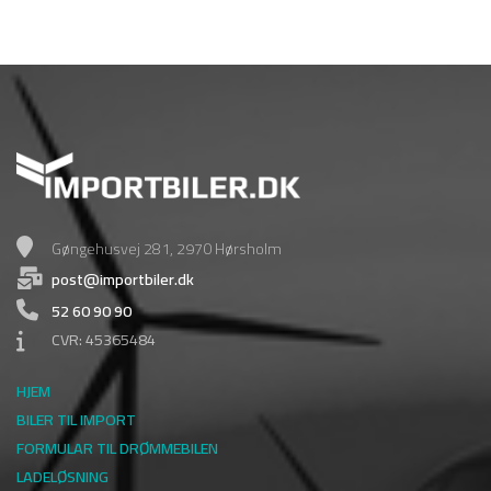
Gøngehusvej 281, 2970 Hørsholm
post@importbiler.dk
52 60 90 90
CVR: 45365484
HJEM
BILER TIL IMPORT
FORMULAR TIL DRØMMEBILEN
LADELØSNING