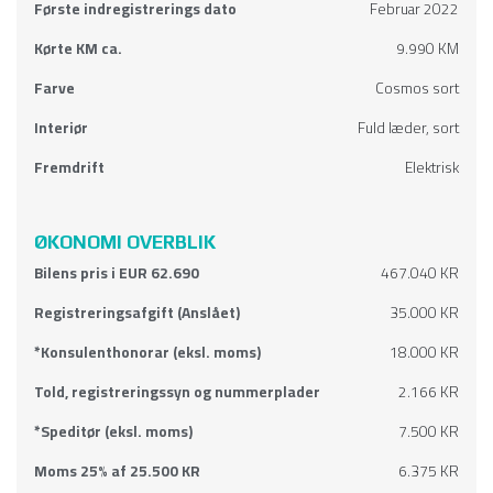
Første indregistrerings dato
Februar 2022
Kørte KM ca.
9.990 KM
Farve
Cosmos sort
Interiør
Fuld læder, sort
Fremdrift
Elektrisk
ØKONOMI OVERBLIK
Bilens pris i EUR 62.690
467.040 KR
Registreringsafgift (Anslået)
35.000 KR
*Konsulenthonorar (eksl. moms)
18.000 KR
Told, registreringssyn og nummerplader
2.166 KR
*Speditør (eksl. moms)
7.500 KR
Moms 25% af 25.500 KR
6.375 KR