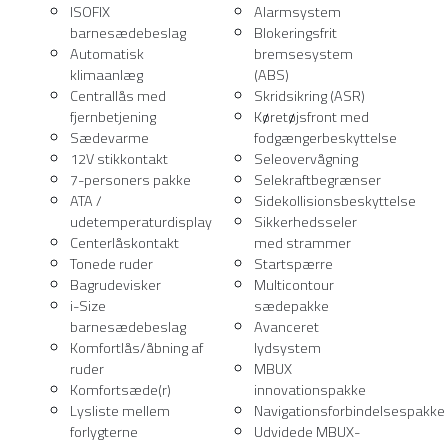
ISOFIX
Alarmsystem
barnesædebeslag
Blokeringsfrit
Automatisk
bremsesystem
klimaanlæg
(ABS)
Centrallås med
Skridsikring (ASR)
fjernbetjening
Køretøjsfront med
Sædevarme
fodgængerbeskyttelse
12V stikkontakt
Seleovervågning
7-personers pakke
Selekraftbegrænser
ATA /
Sidekollisionsbeskyttelse
udetemperaturdisplay
Sikkerhedsseler
Centerlåskontakt
med strammer
Tonede ruder
Startspærre
Bagrudevisker
Multicontour
i-Size
sædepakke
barnesædebeslag
Avanceret
Komfortlås/åbning af
lydsystem
ruder
MBUX
Komfortsæde(r)
innovationspakke
Lysliste mellem
Navigationsforbindelsespakke
forlygterne
Udvidede MBUX-