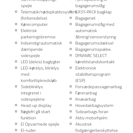
spejle
bagagerumslåg
Telematik/nødopkaldssystem
EASY-PACK bagklap
(forberedelse)
Bagagenet
Kørecomputer
Bagagerumslåg med
Elektrisk
automatisk
parkeringsbremse
åbning/sensorstyring
Indvendig/automatisk
Bagagerumsdæksel
dæmpende
Bagagerumspakke.
sidespejle
DYNAMIC SELECT
LED (delvis) baglygter
køretilstandskontakt
LED-kørelys, blinklys
Elektronisk
med
stabilitetsprogram
komforttipkredsløb
(ESP)
Sideblinklys
Forsædepassagerairbag
integreret i
Førerairbag
sidespejlene
Knæairbag
Head-up display
Hovedairbagsystem
Nøglefri gå start
Sideairbags foran
funktion
Aktiv motorhjelm
El Opvarmede spejle
Akustisk
El-ruder
fodgængerbeskyttelse