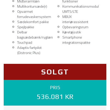
Midterarmlæn
funktioner
Multikontursæde(r)
Kommunikationsmodul
Opvarmet
UMTS/LTE
forrudevaskersystem
MBUX
Sædekomfort pakke
interiørassistent
Spejlpakke
Opbevaringsrum
Delbar
Køretøjsstik
bagsædebænk/ryglæn
Smartphone
Touchpad
integrationspakke
Adaptiv fartpilot
(Distronic Plus)
SOLGT
PRIS
536.081 KR