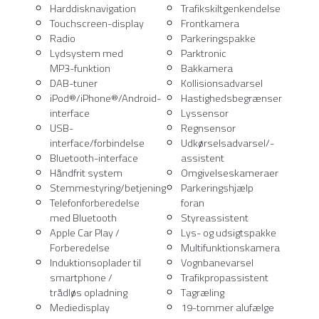
Harddisknavigation
Trafikskiltgenkendelse
Touchscreen-display
Frontkamera
Radio
Parkeringspakke
Lydsystem med
Parktronic
MP3-funktion
Bakkamera
DAB-tuner
Kollisionsadvarsel
iPod®/iPhone®/Android-
Hastighedsbegrænser
interface
Lyssensor
USB-
Regnsensor
interface/forbindelse
Udkørselsadvarsel/-
Bluetooth-interface
assistent
Håndfrit system
Omgivelseskameraer
Stemmestyring/betjening
Parkeringshjælp
Telefonforberedelse
foran
med Bluetooth
Styreassistent
Apple Car Play /
Lys- og udsigtspakke
Forberedelse
Multifunktionskamera
Induktionsoplader til
Vognbanevarsel
smartphone /
Trafikpropassistent
trådløs opladning
Tagræling
Mediedisplay
19-tommer alufælge