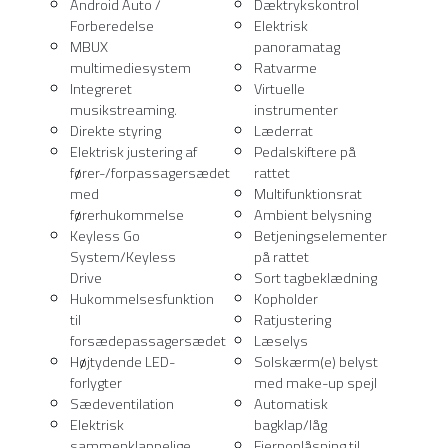
Android Auto /
Dæktrykskontrol
Forberedelse
Elektrisk
MBUX
panoramatag
multimediesystem
Ratvarme
Integreret
Virtuelle
musikstreaming.
instrumenter
Direkte styring
Læderrat
Elektrisk justering af
Pedalskiftere på
fører-/forpassagersædet
rattet
med
Multifunktionsrat
førerhukommelse
Ambient belysning
Keyless Go
Betjeningselementer
System/Keyless
på rattet
Drive
Sort tagbeklædning
Hukommelsesfunktion
Kopholder
til
Ratjustering
forsædepassagersædet
Læselys
Højtydende LED-
Solskærm(e) belyst
forlygter
med make-up spejl
Sædeventilation
Automatisk
Elektrisk
bagklap/låg
sammenklappelige
Fjernoplåsning til